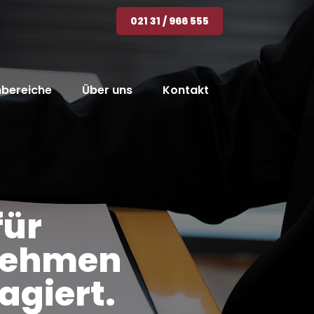
021 31 / 966 555
bereiche
Über uns
Kontakt
für
rnehmen
agiert.