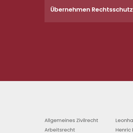
Übernehmen Rechtsschutzv
In vielen Fällen ja. Ob und in w
Versicherungsfalls und etwaigen
die Deckungsanfrage bei Ihrer Ver
– die Schadennummer mit.
Allgemeines Zivilrecht
Leonha
Arbeitsrecht
Henric