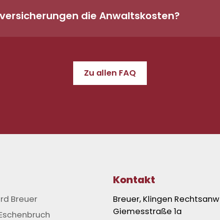
ersicherungen die Anwaltskosten?
elchem Umfang Kosten übernommen werden, hängt von Ih
 Ausschlüssen ab. Wir prüfen gerne die Erfolgsaussic
sicherung. Bitte bringen Sie zum Termin Ihre Versicher
Zu allen FAQ
Kontakt
rd Breuer
Breuer, Klingen Rechtsanw
Giemesstraße 1a
 Eschenbruch