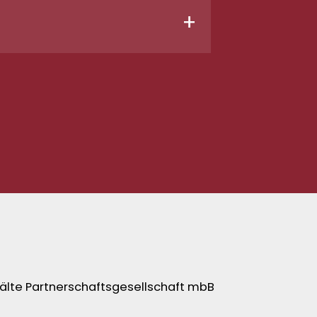
+
rem Tarif, dem Zeitpunkt des
hten und übernehmen auf Wunsch
ungspolice und – falls vorhanden
älte Partnerschaftsgesellschaft mbB