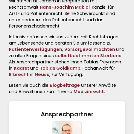
Wir stehen außerdem in Kooperation mit
Rechtsanwalt
Hans-Joachim Makiol
, Kanzlei für
Arzt- und Patientenrecht. Seine Schwerpunkt sind
unter anderem das Patientenrecht und das
Personenschadenrecht.
Intensiv befassen wir uns zudem mit
Rechtsfragen
am Lebensende
und beraten Sie umfassend zu
Patientenverfügungen
,
Vorsorgevollmachten
und
zu allen Fragen eines
selbstbestimmten Sterbens
.
Als Ansprechpartner stehen Ihnen Tobias Freymann
in
Kaarst
und
Tobias Goldkamp
, Fachanwalt für
Erbrecht
in
Neuss
, zur Verfügung.
Lesen Sie auch die
Blogbeiträge
unserer Anwälte
und Anwältinnen zum Thema
Medizinrecht.
Ansprechpartner